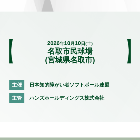
2026
10
10
年
月
日(土)
名取市民球場
(宮城県名取市)
主催
日本知的障がい者ソフトボール連盟
主管
ハンズホールディングス株式会社