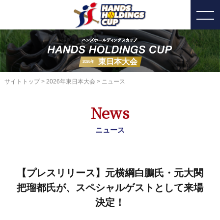
東日本大会
2026年
サイトトップ
>
2026年東日本大会
> ニュース
News
ニュース
【プレスリリース】元横綱白鵬氏・元大関
把瑠都氏が、スペシャルゲストとして来場
決定！