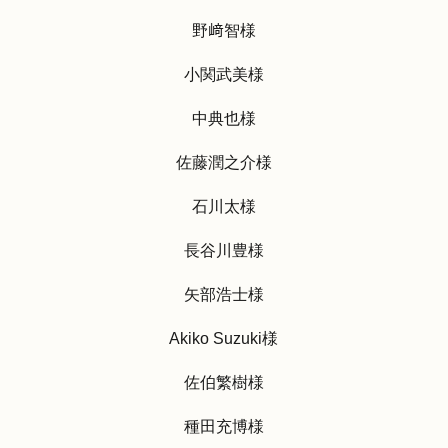
野﨑智様
小関武美様
中典也様
佐藤潤之介様
石川太様
長谷川豊様
矢部浩士様
Akiko Suzuki様
佐伯繁樹様
種田充博様