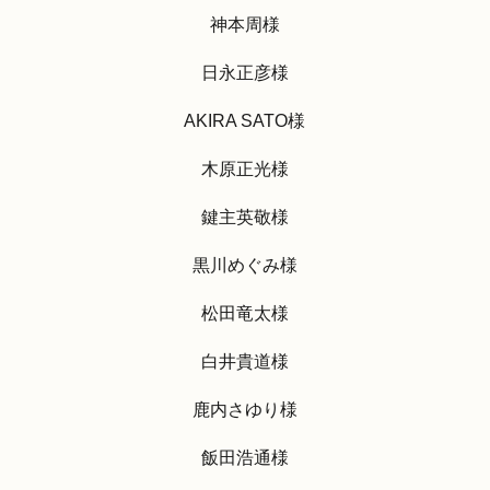
神本周様
日永正彦様
AKIRA SATO様
木原正光様
鍵主英敬様
黒川めぐみ様
松田竜太様
白井貴道様
鹿内さゆり様
飯田浩通様